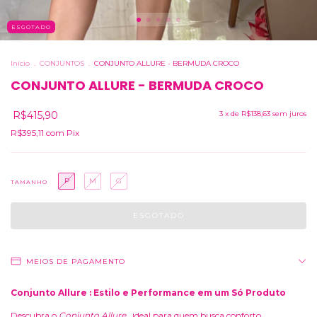
ESGOTADO
Início
.
CONJUNTOS
.
CONJUNTO ALLURE - BERMUDA CROCO
CONJUNTO ALLURE - BERMUDA CROCO
R$415,90
3
x de
R$138,63
sem juros
R$395,11
com
Pix
P
M
G
TAMANHO
MEIOS DE PAGAMENTO
Conjunto Allure : Estilo e Performance em um Só Produto
Descubra o
Conjunto Allure
, ideal para quem busca conforto,