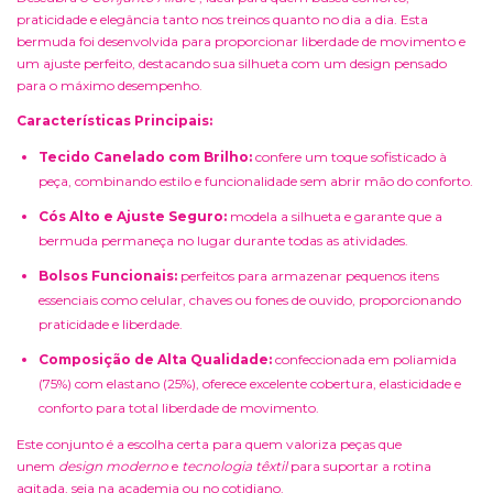
praticidade e elegância tanto nos treinos quanto no dia a dia. Esta
bermuda foi desenvolvida para proporcionar liberdade de movimento e
um ajuste perfeito, destacando sua silhueta com um design pensado
para o máximo desempenho.
Características Principais:
Tecido Canelado com Brilho:
confere um toque sofisticado à
peça, combinando estilo e funcionalidade sem abrir mão do conforto.
Cós Alto e Ajuste Seguro:
modela a silhueta e garante que a
bermuda permaneça no lugar durante todas as atividades.
Bolsos Funcionais:
perfeitos para armazenar pequenos itens
essenciais como celular, chaves ou fones de ouvido, proporcionando
praticidade e liberdade.
Composição de Alta Qualidade:
confeccionada em poliamida
(75%) com elastano (25%), oferece excelente cobertura, elasticidade e
conforto para total liberdade de movimento.
Este conjunto é a escolha certa para quem valoriza peças que
unem
design moderno
e
tecnologia têxtil
para suportar a rotina
agitada, seja na academia ou no cotidiano.