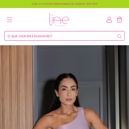
USE O CUPOM BEMVINDA & GANHE 15% OFF
0