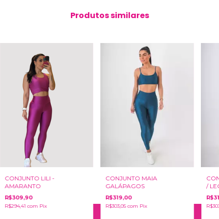
Produtos similares
CON
CONJUNTO LILI -
CONJUNTO MAIA
/ L
AMARANTO
GALÁPAGOS
R$3
R$309,90
R$319,00
R$30
R$294,41
com
Pix
R$303,05
com
Pix