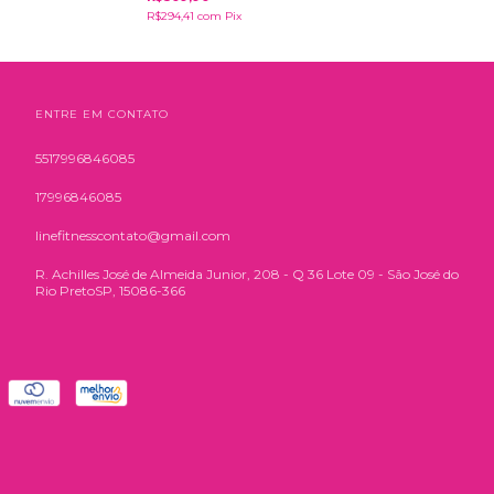
R$294,41
com
Pix
ENTRE EM CONTATO
5517996846085
17996846085
linefitnesscontato@gmail.com
R. Achilles José de Almeida Junior, 208 - Q 36 Lote 09 - São José do
Rio PretoSP, 15086-366