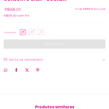
R$568,00
3
x de
R$189,33
sem juros
R$539,60
com
Pix
P
M
G
TAMANHO
MEIOS DE PAGAMENTO
Produtos similares