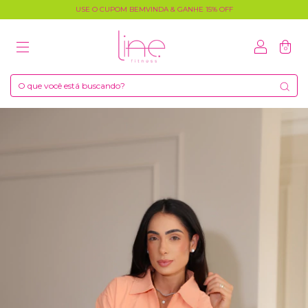
USE O CUPOM BEMVINDA & GANHE 15% OFF
0