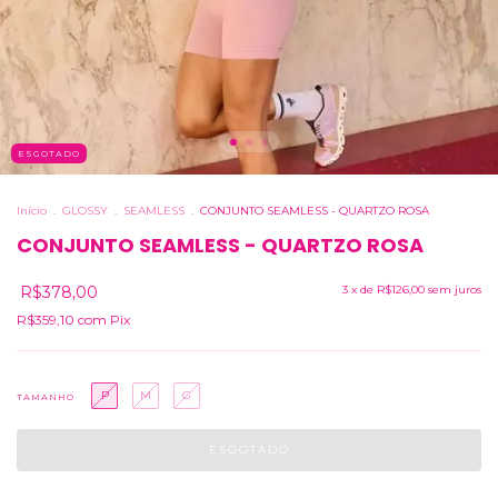
ESGOTADO
Início
.
GLOSSY
.
SEAMLESS
.
CONJUNTO SEAMLESS - QUARTZO ROSA
CONJUNTO SEAMLESS - QUARTZO ROSA
R$378,00
3
x de
R$126,00
sem juros
R$359,10
com
Pix
P
M
G
TAMANHO