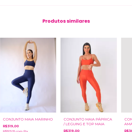
Produtos similares
CONJUNTO MAIA MARINHO
CONJUNTO MAIA PÁPRICA
CON
/ LEGUING E TOP MAIA
AM
R$319,00
R$319,00
R$3
R$303,05
com
Pix