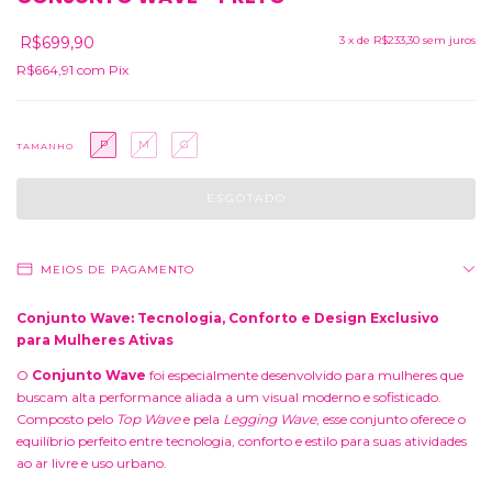
R$699,90
3
x de
R$233,30
sem juros
R$664,91
com
Pix
P
M
G
TAMANHO
MEIOS DE PAGAMENTO
Conjunto Wave: Tecnologia, Conforto e Design Exclusivo
para Mulheres Ativas
O
Conjunto Wave
foi especialmente desenvolvido para mulheres que
buscam alta performance aliada a um visual moderno e sofisticado.
Composto pelo
Top Wave
e pela
Legging Wave
, esse conjunto oferece o
equilíbrio perfeito entre tecnologia, conforto e estilo para suas atividades
ao ar livre e uso urbano.