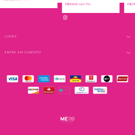
R$303,05
com
Pix
R$29
LOOKS
ENTRE EM CONTATO