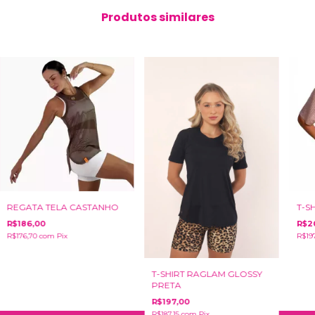
Produtos similares
REGATA TELA CASTANHO
T-S
R$186,00
R$2
R$176,70
com
Pix
R$19
T-SHIRT RAGLAM GLOSSY
PRETA
R$197,00
R$187,15
com
Pix