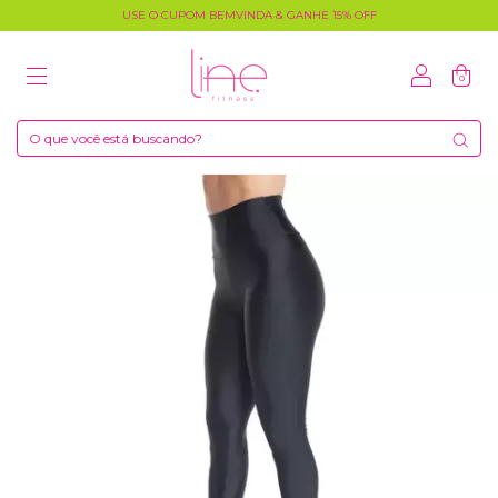
USE O CUPOM BEMVINDA & GANHE 15% OFF
0