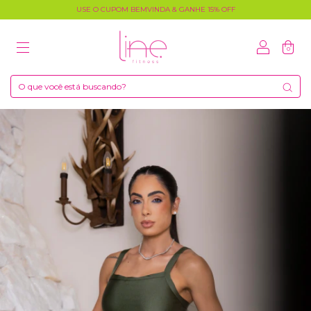
USE O CUPOM BEMVINDA & GANHE 15% OFF
0