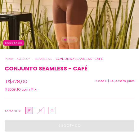
ESGOTADO
Início
.
GLOSSY
.
SEAMLESS
.
CONJUNTO SEAMLESS - CAFÉ
CONJUNTO SEAMLESS - CAFÉ
R$378,00
3
x de
R$126,00
sem juros
R$359,10
com
Pix
P
M
G
TAMANHO